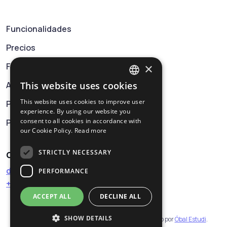
Funcionalidades
Precios
×
FAQ
Aviso legal
This website uses cookies
SPANISH
This website uses cookies to improve user
Política de privacidad
CATALAN
experience. By using our website you
consent to all cookies in accordance with
Política de cookies
ENGLISH
our Cookie Policy.
Read more
STRICTLY NECESSARY
Contáctanos
digital-label@obalestudi.com
PERFORMANCE
+34 93 818 32 89
ACCEPT ALL
DECLINE ALL
SHOW DETAILS
© Todos los derechos reservados. Proyecto impulsado por
Óbal Estudi
.