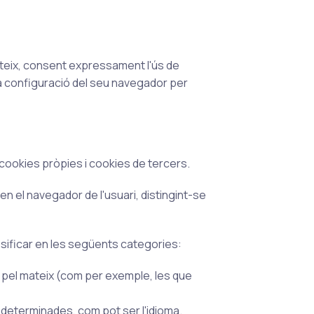
ateix, consent expressament l'ús de
la configuració del seu navegador per
e cookies pròpies i cookies de tercers.
el navegador de l'usuari, distingint-se
lassificar en les següents categories:
s pel mateix (com per exemple, les que
 determinades, com pot ser l'idioma.