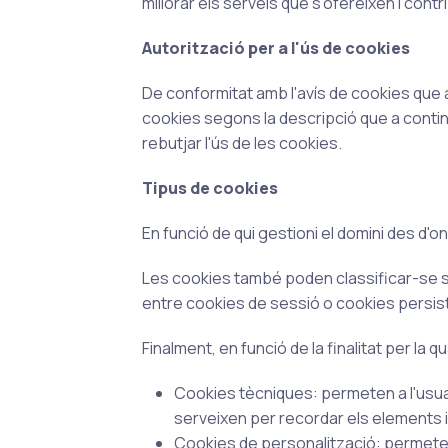
millorar els serveis que s'ofereixen i contr
Autorització per a l'ús de cookies
De conformitat amb l'avís de cookies que 
cookies segons la descripció que a continu
rebutjar l'ús de les cookies.
Tipus de cookies
En funció de qui gestioni el domini des d'o
Les cookies també poden classificar-se s
entre cookies de sessió o cookies persis
Finalment, en funció de la finalitat per la
Cookies tècniques: permeten a l'usuar
serveixen per recordar els elements 
Cookies de personalització: permeten 