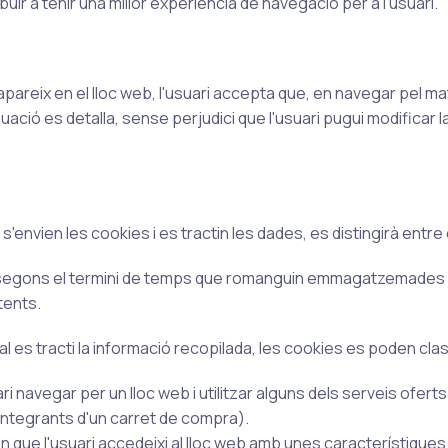
ibuir a tenir una millor experiència de navegació per a l'usuari.
apareix en el lloc web, l'usuari accepta que, en navegar pel m
ació es detalla, sense perjudici que l'usuari pugui modificar 
n s'envien les cookies i es tractin les dades, es distingirà entr
egons el termini de temps que romanguin emmagatzemades en 
tents.
 qual es tracti la informació recopilada, les cookies es poden c
i navegar per un lloc web i utilitzar alguns dels serveis ofert
integrants d'un carret de compra).
que l'usuari accedeixi al lloc web amb unes característiques