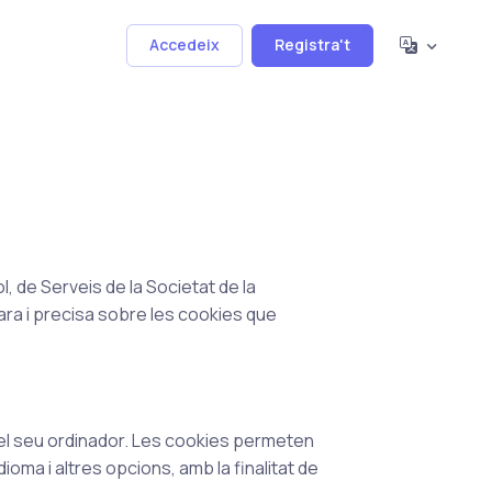
Accedeix
Registra't
ol, de Serveis de la Societat de la
lara i precisa sobre les cookies que
 el seu ordinador. Les cookies permeten
oma i altres opcions, amb la finalitat de