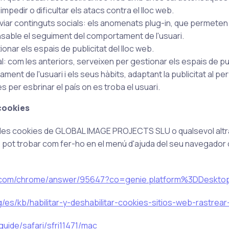
pedir o dificultar els atacs contra el lloc web.
ar continguts socials: els anomenats plug-in, que permeten 
nsable el seguiment del comportament de l'usuari.
nar els espais de publicitat del lloc web.
 com les anteriors, serveixen per gestionar els espais de publ
nt de l'usuari i els seus hàbits, adaptant la publicitat al perfi
s per esbrinar el país on es troba el usuari.
 cookies
r les cookies de GLOBAL IMAGE PROJECTS SLU o qualsevol altra
, pot trobar com fer-ho en el menú d'ajuda del seu navegador o
le.com/chrome/answer/95647?co=genie.platform%3DDeskto
rg/es/kb/habilitar-y-deshabilitar-cookies-sitios-web-rastrea
uide/safari/sfri11471/mac