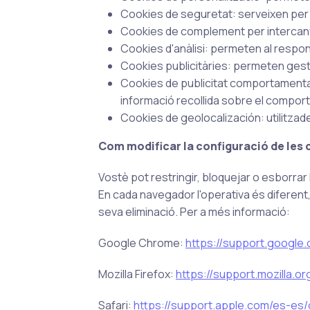
Cookies de seguretat: serveixen per im
Cookies de complement per intercanvi
Cookies d'anàlisi: permeten al respo
Cookies publicitàries: permeten gestio
Cookies de publicitat comportamental:
informació recollida sobre el comportame
Cookies de geolocalización: utilitzade
Com modificar la configuració de les
Vostè pot restringir, bloquejar o esborra
En cada navegador l'operativa és diferent
seva eliminació. Per a més informació:
Google Chrome:
https://support.goog
Mozilla Firefox:
https://support.mozilla.o
Safari:
https://support.apple.com/es-es/g