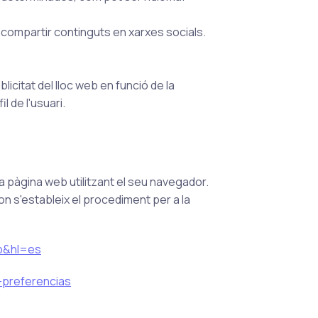
compartir continguts en xarxes socials.
icitat del lloc web en funció de la
l de l'usuari.
 pàgina web utilitzant el seu navegador.
n s'estableix el procediment per a la
p&hl=es
r-preferencias