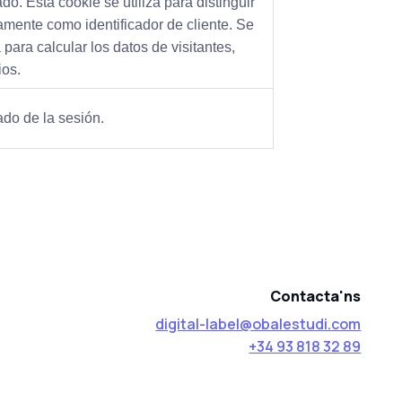
ado. Esta cookie se utiliza para distinguir
mente como identificador de cliente. Se
 para calcular los datos de visitantes,
ios.
ado de la sesión.
Contacta'ns
digital-label@obalestudi.com
+34 93 818 32 89