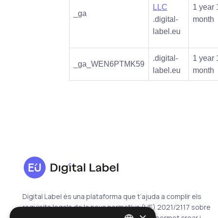
LLC
1 year 
_ga
.digital-
month
label.eu
.digital-
1 year 
_ga_WEN6PTMK59
label.eu
month
Digital Label és una plataforma que t’ajuda a complir els
requisits legals de la nova normativa (UE) 2021/2117 sobre
×
etiquetatge de la UE. És un servei que et permet crear i