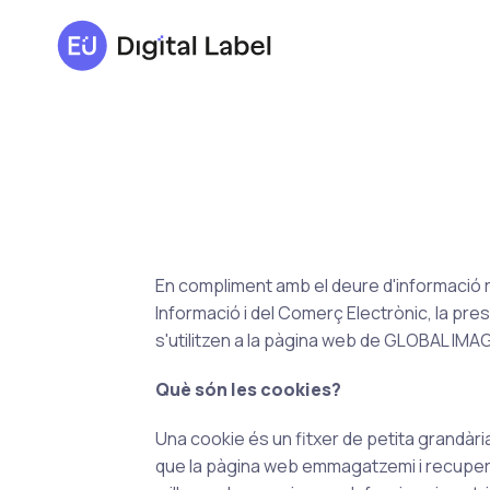
En compliment amb el deure d'informació recol
Informació i del Comerç Electrònic, la pres
s'utilitzen a la pàgina web de GLOBAL I
Què són les cookies?
Una cookie és un fitxer de petita grandàr
que la pàgina web emmagatzemi i recuperi la