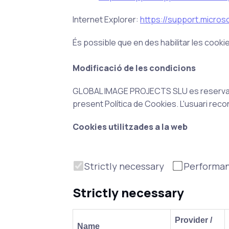
Internet Explorer:
https://support.micros
És possible que en des habilitar les cook
Modificació de les condicions
GLOBAL IMAGE PROJECTS SLU es reserva exp
present Política de Cookies. L'usuari reco
Cookies utilitzades a la web
Strictly necessary
Performa
Strictly necessary
Provider /
Name